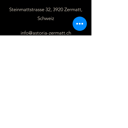
Steinmattstrasse 32, 3920 Zermatt,
Schweiz
info@astoria-zermatt.ch
+41279675222