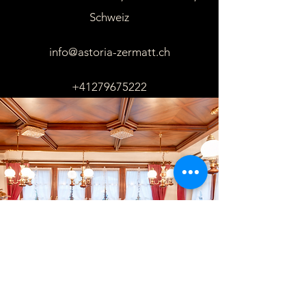
Schweiz
info@astoria-zermatt.ch
+41279675222
Hotel Astoria Zermatt